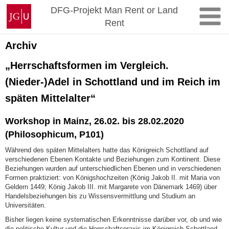
Zum
Johannes
DFG-Projekt Man Rent or Land
Inhalt
Gutenberg-
Rent
springen
Universität
Mainz
Archiv
„Herrschaftsformen im Vergleich.
(Nieder-)Adel in Schottland und im Reich im
späten Mittelalter“
Workshop in Mainz, 26.02. bis 28.02.2020
(Philosophicum, P101)
Während des späten Mittelalters hatte das Königreich Schottland auf
verschiedenen Ebenen Kontakte und Beziehungen zum Kontinent. Diese
Beziehungen wurden auf unterschiedlichen Ebenen und in verschiedenen
Formen praktiziert: von Königshochzeiten (König Jakob II. mit Maria von
Geldern 1449; König Jakob III. mit Margarete von Dänemark 1469) über
Handelsbeziehungen bis zu Wissensvermittlung und Studium an
Universitäten.
Bisher liegen keine systematischen Erkenntnisse darüber vor, ob und wie
die politische Kultur und die Herrschaftspraxis im Königreich Schottland