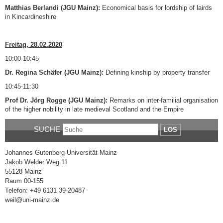
Matthias Berlandi (JGU Mainz):
Economical basis for lordship of lairds
in Kincardineshire
Freitag, 28.02.2020
10:00-10:45
Dr. Regina Schäfer (JGU Mainz):
Defining kinship by property transfer
10:45-11:30
Prof Dr. Jörg Rogge (JGU Mainz):
Remarks on inter-familial organisation
of the higher nobility in late medieval Scotland and the Empire
SUCHE
LOS
Johannes Gutenberg-Universität Mainz
Jakob Welder Weg 11
55128 Mainz
Raum 00-155
Telefon: +49 6131 39-20487
weil@uni-mainz.de