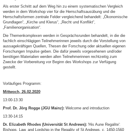
Als erster Schritt auf dem Weg hin zu einem systematischen Vergleich
werden in dem Workshop vier für die Herrschaftsausübung und die
Herrschaftsformen zentrale Felder vergleichend behandelt: „Ökonomische
Grundlagen“, „Kirche und Klerus“, „Recht und Konflikt“,
„Familienorganisation“.
Die Themenkomplexen werden in Gesprächsrunden behandelt, in die die
fachlich einschlägigen Teilnehmerinnen jeweils durch die Vorstellung von
aussagekräftigen Quellen, Thesen der Forschung oder aktuellen eigenen
Forschungen Impulse geben. Die dafür jeweils vorgesehenen und/oder
benötigen Materialien werden allen Teilnehmerinnen rechtzeitig zum
Zwecke der Vorbereitung vor Beginn des Workshops zur Verfügung
gestellt.
Vorläufiges Programm:
Mittwoch, 26.02.2020
13:00-13:30
Prof. Dr. Jörg Rogge (JGU Mainz):
Welcome and introduction
13:30-14:15
Dr. Elizabeth Rhodes (Universität St Andrews):
'His Aune Regalite':
Bishops, Law, and Lordship in the Regality of St Andrews, c. 1450-1560