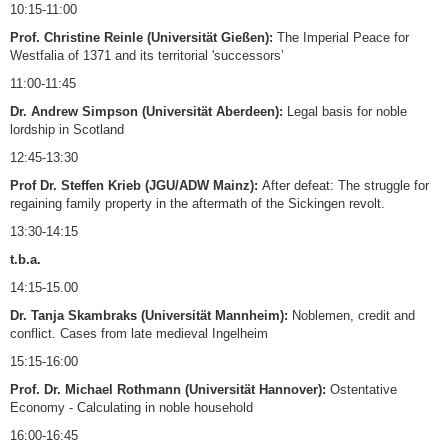
10:15-11:00
Prof. Christine Reinle (Universität Gießen):
The Imperial Peace for
Westfalia of 1371 and its territorial 'successors’
11:00-11:45
Dr. Andrew Simpson (Universität Aberdeen):
Legal basis for noble
lordship in Scotland
12:45-13:30
Prof Dr. Steffen Krieb (JGU/ADW Mainz):
After defeat: The struggle for
regaining family property in the aftermath of the Sickingen revolt.
13:30-14:15
t.b.a.
14:15-15.00
Dr. Tanja Skambraks (Universität Mannheim):
Noblemen, credit and
conflict. Cases from late medieval Ingelheim
15:15-16:00
Prof. Dr. Michael Rothmann (Universität Hannover):
Ostentative
Economy - Calculating in noble household
16:00-16:45