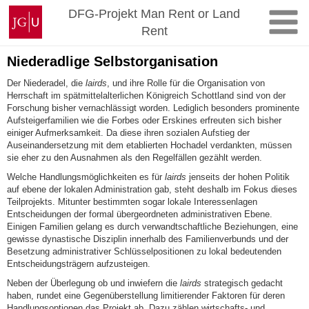
Zum
Johannes
DFG-Projekt Man Rent or Land
Inhalt
Gutenberg-
Rent
springen
Universität
Mainz
Niederadlige Selbstorganisation
Der Niederadel, die
lairds
, und ihre Rolle für die Organisation von
Herrschaft im spätmittelalterlichen Königreich Schottland sind von der
Forschung bisher vernachlässigt worden. Lediglich besonders prominente
Aufsteigerfamilien wie die Forbes oder Erskines erfreuten sich bisher
einiger Aufmerksamkeit. Da diese ihren sozialen Aufstieg der
Auseinandersetzung mit dem etablierten Hochadel verdankten, müssen
sie eher zu den Ausnahmen als den Regelfällen gezählt werden.
Welche Handlungsmöglichkeiten es für
lairds
jenseits der hohen Politik
auf ebene der lokalen Administration gab, steht deshalb im Fokus dieses
Teilprojekts. Mitunter bestimmten sogar lokale Interessenlagen
Entscheidungen der formal übergeordneten administrativen Ebene.
Einigen Familien gelang es durch verwandtschaftliche Beziehungen, eine
gewisse dynastische Disziplin innerhalb des Familienverbunds und der
Besetzung administrativer Schlüsselpositionen zu lokal bedeutenden
Entscheidungsträgern aufzusteigen.
Neben der Überlegung ob und inwiefern die
lairds
strategisch gedacht
haben, rundet eine Gegenüberstellung limitierender Faktoren für deren
Handlungsoptionen das Projekt ab. Dazu zählen wirtschafts- und