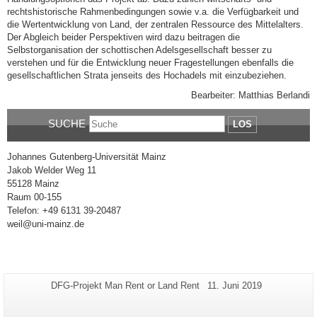
rechtshistorische Rahmenbedingungen sowie v.a. die Verfügbarkeit und
die Wertentwicklung von Land, der zentralen Ressource des Mittelalters.
Der Abgleich beider Perspektiven wird dazu beitragen die
Selbstorganisation der schottischen Adelsgesellschaft besser zu
verstehen und für die Entwicklung neuer Fragestellungen ebenfalls die
gesellschaftlichen Strata jenseits des Hochadels mit einzubeziehen.
Bearbeiter: Matthias Berlandi
SUCHE
LOS
Johannes Gutenberg-Universität Mainz
Jakob Welder Weg 11
55128 Mainz
Raum 00-155
Telefon: +49 6131 39-20487
weil@uni-mainz.de
Zusätzliche
Seiten-
Letzte
DFG-Projekt Man Rent or Land Rent
11. Juni 2019
Name:
Aktualisierung:
Informationen
zu